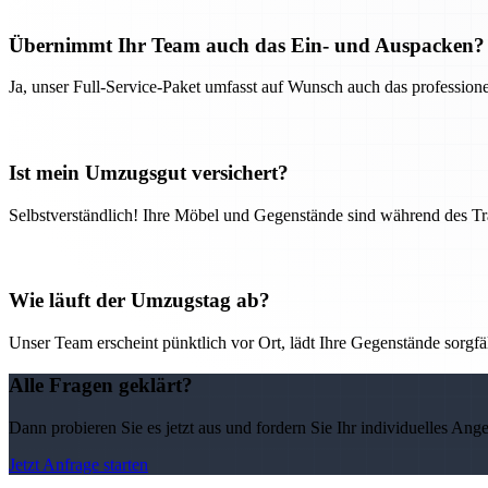
Übernimmt Ihr Team auch das Ein- und Auspacken?
Ja, unser Full-Service-Paket umfasst auf Wunsch auch das professio
Ist mein Umzugsgut versichert?
Selbstverständlich! Ihre Möbel und Gegenstände sind während des Tra
Wie läuft der Umzugstag ab?
Unser Team erscheint pünktlich vor Ort, lädt Ihre Gegenstände sorgfälti
Alle Fragen geklärt?
Dann probieren Sie es jetzt aus und fordern Sie Ihr individuelles Ang
Jetzt Anfrage starten